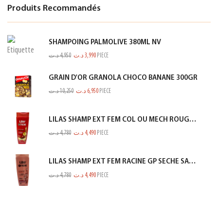
Produits Recommandés
SHAMPOING PALMOLIVE 380ML NV
د.ت
4,950
د.ت
3,990
PIECE
GRAIN D'OR GRANOLA CHOCO BANANE 300GR
د.ت
10,250
د.ت
6,950
PIECE
LILAS SHAMP EXT FEM COL OU MECH ROUGE 350ML
د.ت
4,780
د.ت
4,490
PIECE
LILAS SHAMP EXT FEM RACINE GP SECHE SAUMON 350ML
د.ت
4,780
د.ت
4,490
PIECE