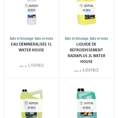
RUPTURE
RUPTURE
DE STOCK
DE STOCK
Auto et bricolage
Auto et moto
Auto et bricolage
Auto et moto
,
,
EAU DÉMINÉRALISÉE 1L
LIQUIDE DE
WATER HOUSE
REFROIDISSEMENT
RADIAPLUS 2L WATER
HOUSE
د.ت
1,150
PIECE
د.ت
4,450
PIECE
RUPTURE
RUPTURE
DE STOCK
DE STOCK