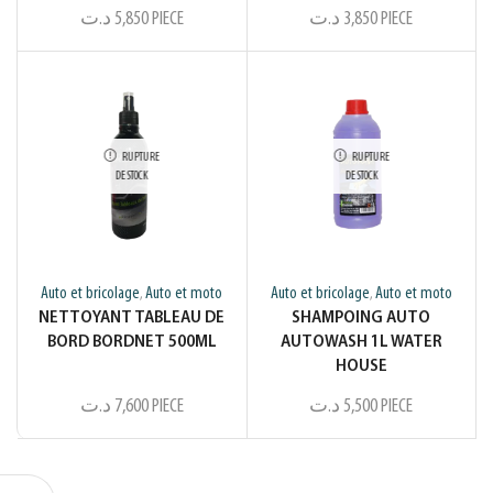
د.ت
5,850
PIECE
د.ت
3,850
PIECE
RUPTURE
RUPTURE
DE STOCK
DE STOCK
Auto et bricolage
Auto et moto
Auto et bricolage
Auto et moto
,
,
NETTOYANT TABLEAU DE
SHAMPOING AUTO
BORD BORDNET 500ML
AUTOWASH 1L WATER
HOUSE
د.ت
7,600
PIECE
د.ت
5,500
PIECE