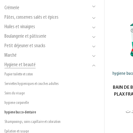
Crémerie
Pâtes, conserves salés et épices
Huiles et vinaigres
Boulangerie et pâtisserie
Petit déjeuner et snacks
Marché
Hygiene et beauté
hygiene bucc
Papier toilette et coton
Serviettes hygieniques et couches adultes
BAIN DE 
Soins du visage
PLAX FR
hygiene corporelle
.ت
hygiene bucco-dentaire
Shampooings, soins capillaire et coloration
Epilation et rasage