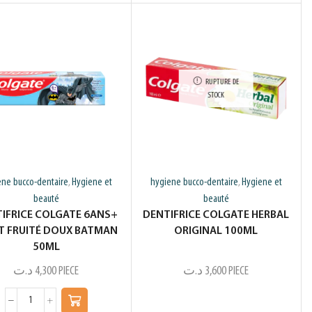
RUPTURE DE
STOCK
ene bucco-dentaire
Hygiene et
hygiene bucco-dentaire
Hygiene et
,
,
beauté
beauté
IFRICE COLGATE 6ANS+
DENTIFRICE COLGATE HERBAL
 FRUITÉ DOUX BATMAN
ORIGINAL 100ML
50ML
د.ت
4,300
PIECE
د.ت
3,600
PIECE