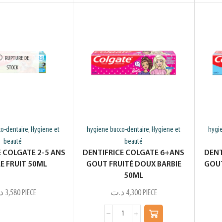
RUPTURE DE
STOCK
o-dentaire
Hygiene et
hygiene bucco-dentaire
Hygiene et
hygi
,
,
beauté
beauté
E COLGATE 2-5 ANS
DENTIFRICE COLGATE 6+ANS
DENT
E FRUIT 50ML
GOUT FRUITÉ DOUX BARBIE
GOUT
50ML
د
3,580
PIECE
د.ت
4,300
PIECE