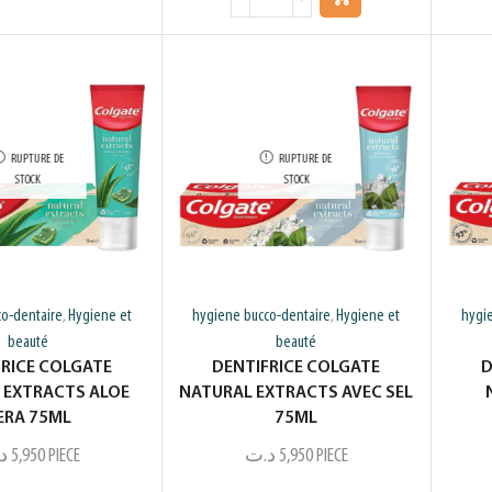
RUPTURE DE
RUPTURE DE
STOCK
STOCK
o-dentaire
Hygiene et
hygiene bucco-dentaire
Hygiene et
hygi
,
,
beauté
beauté
FRICE COLGATE
DENTIFRICE COLGATE
D
 EXTRACTS ALOE
NATURAL EXTRACTS AVEC SEL
ERA 75ML
75ML
د
5,950
PIECE
د.ت
5,950
PIECE