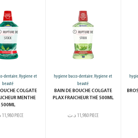
RUPTURE DE
RUPTURE DE
STOCK
STOCK
o-dentaire
Hygiene et
hygiene bucco-dentaire
Hygiene et
hygi
,
,
beauté
beauté
BOUCHE COLGATE
BAIN DE BOUCHE COLGATE
BROS
AICHEUR MENTHE
PLAX FRAICHEUR THÉ 500ML
500ML
د
11,980
PIECE
د.ت
11,980
PIECE