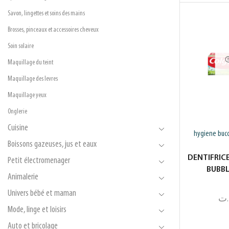
Savon, lingettes et soins des mains
Brosses, pinceaux et accessoires cheveux
Soin solaire
Maquillage du teint
Maquillage des levres
Maquillage yeux
Onglerie
Cuisine
hygiene bucc
Boissons gazeuses, jus et eaux
DENTIFRIC
Petit électromenager
BUBBL
Animalerie
Univers bébé et maman
.ت
Mode, linge et loisirs
Auto et bricolage