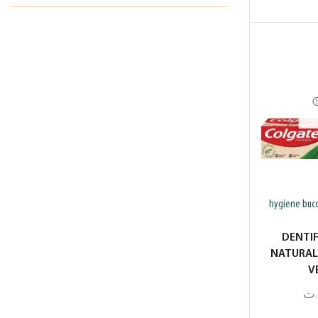
hygiene bucc
DENTI
NATURAL
V
.ت