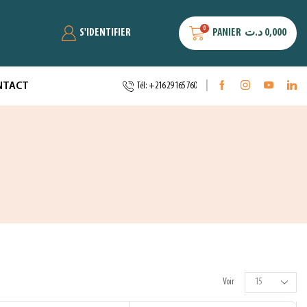
0
S'IDENTIFIER
PANIER
د.ت
0,000
NTACT
Tél: +216 29 165 760
Voir