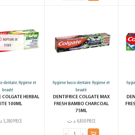
RUPTURE DE
STOCK
o-dentaire
Hygiene et
hygiene bucco-dentaire
Hygiene et
hygi
,
,
beauté
beauté
E COLGATE HERBAL
DENTIFRICE COLGATE MAX
DEN
ITE 100ML
FRESH BAMBO CHARCOAL
FRE
75ML
د
3,280
PIECE
د.ت
4,850
PIECE