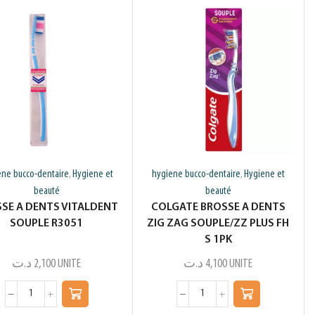
ene bucco-dentaire
Hygiene et
hygiene bucco-dentaire
Hygiene et
,
,
beauté
beauté
SE A DENTS VITALDENT
COLGATE BROSSE A DENTS
SOUPLE R3051
ZIG ZAG SOUPLE/ZZ PLUS FH
S 1PK
د.ت
2,100
UNITE
د.ت
4,100
UNITE