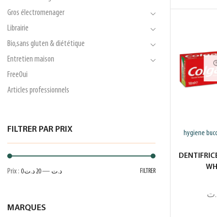
Gros électromenager
Librairie
Bio,sans gluten & diététique
Entretien maison
FreeOui
Articles professionnels
FILTRER PAR PRIX
hygiene bucc
DENTIFRIC
WH
Prix :
—
FILTRER
0 د.ت
20 د.ت
.ت
MARQUES