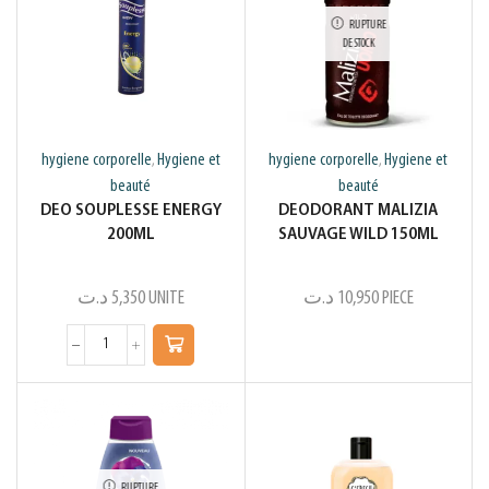
RUPTURE
DE STOCK
hygiene corporelle
Hygiene et
hygiene corporelle
Hygiene et
,
,
beauté
beauté
DEO SOUPLESSE ENERGY
DEODORANT MALIZIA
200ML
SAUVAGE WILD 150ML
د.ت
5,350
UNITE
د.ت
10,950
PIECE
RUPTURE