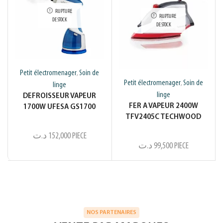
RUPTURE
RUPTURE
DE STOCK
DE STOCK
Petit électromenager
Soin de
,
Petit électromenager
Soin de
,
linge
linge
DEFROISSEUR VAPEUR
FER A VAPEUR 2400W
1700W UFESA GS1700
TFV2405C TECHWOOD
د.ت
152,000
PIECE
د.ت
99,500
PIECE
NOS PARTENAIRES