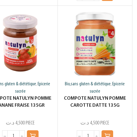
ans gluten & diététique
Epicerie
Bio,sans gluten & diététique
Epicerie
,
,
sucrée
sucrée
POTE NATULYN POMME
COMPOTE NATULYN POMME
ANANE FRAISE 135GR
CAROTTE DATTE 135G
د.ت
4,500
PIECE
د.ت
4,500
PIECE