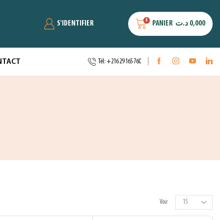
0
S'IDENTIFIER
PANIER
د.ت
0,000
NTACT
Tél: +216 29 165 760
Voir