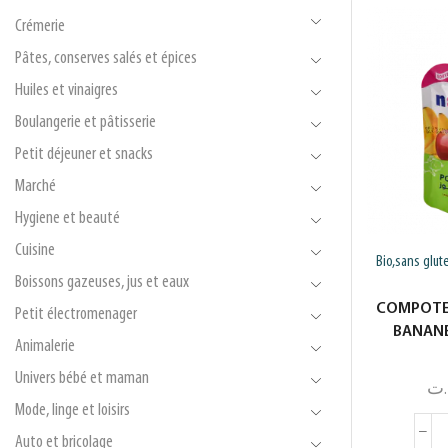
Crémerie
Pâtes, conserves salés et épices
Huiles et vinaigres
Boulangerie et pâtisserie
Petit déjeuner et snacks
Marché
Hygiene et beauté
Cuisine
Bio,sans glut
Boissons gazeuses, jus et eaux
COMPOTE
Petit électromenager
BANANE
Animalerie
Univers bébé et maman
.ت
Mode, linge et loisirs
Auto et bricolage