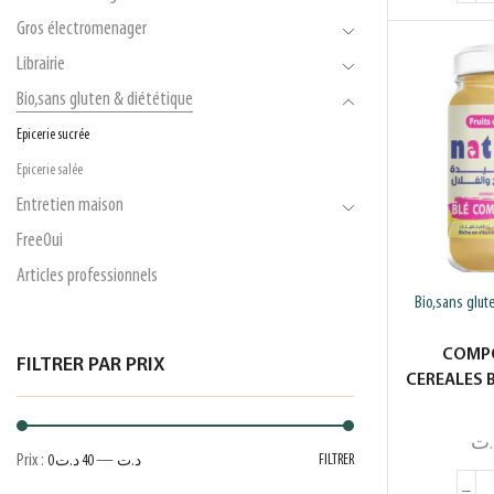
Gros électromenager
Librairie
Bio,sans gluten & diététique
Epicerie sucrée
Epicerie salée
Entretien maison
FreeOui
Articles professionnels
Bio,sans glut
COMP
FILTRER PAR PRIX
CEREALES 
.ت
Prix :
—
FILTRER
0 د.ت
40 د.ت