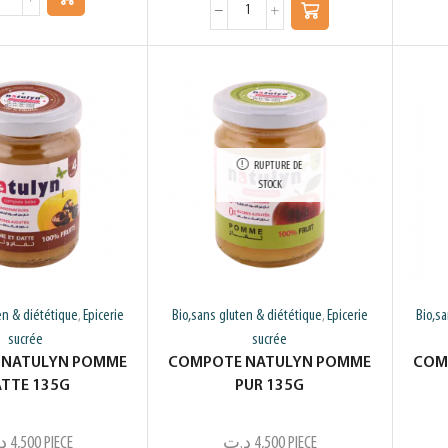
RUPTURE DE
STOCK
en & diététique
Epicerie
Bio,sans gluten & diététique
Epicerie
Bio,s
,
,
sucrée
sucrée
 NATULYN POMME
COMPOTE NATULYN POMME
COM
TTE 135G
PUR 135G
د
4,500
PIECE
د.ت
4,500
PIECE