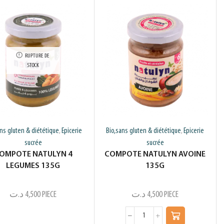
RUPTURE DE
STOCK
ans gluten & diététique
Epicerie
Bio,sans gluten & diététique
Epicerie
,
,
sucrée
sucrée
OMPOTE NATULYN 4
COMPOTE NATULYN AVOINE
LEGUMES 135G
135G
د.ت
4,500
PIECE
د.ت
4,500
PIECE