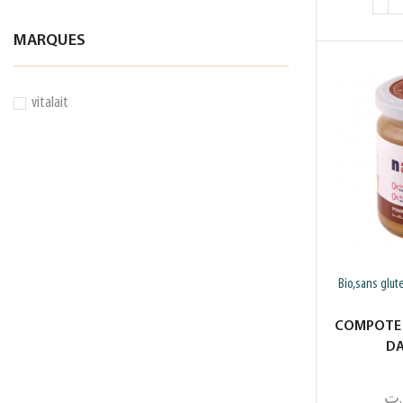
MARQUES
vitalait
Bio,sans glut
COMPOTE
DA
.ت