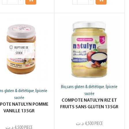
RUPTURE DE
STOCK
Bio,sans gluten & diététique
Epicerie
,
ans gluten & diététique
Epicerie
,
sucrée
sucrée
COMPOTE NATULYN RIZ ET
POTE NATULYN POMME
FRUITS SANS GLUTEN 135GR
VANILLE 135GR
د.ت
4,500
PIECE
د.ت
4,500
PIECE