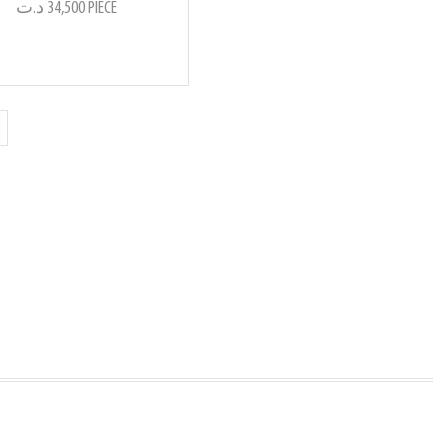
د.ت
34,500
PIECE