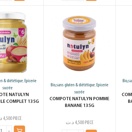
en & diététique
Epicerie
Bio,s
,
Bio,sans gluten & diététique
Epicerie
,
sucrée
sucrée
OTE NATULYN
COM
COMPOTE NATULYN POMME
BLE COMPLET 135G
B
BANANE 135G
د
4,500
PIECE
د.ت
4,500
PIECE