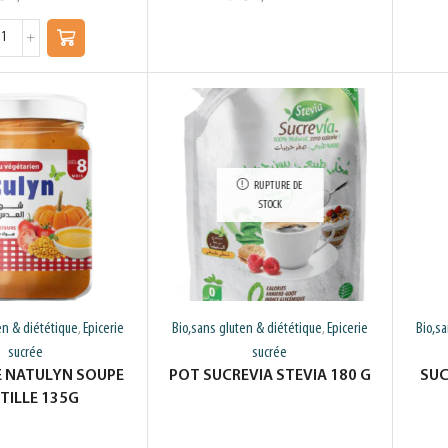
RUPTURE DE
STOCK
en & diététique
Epicerie
Bio,sans gluten & diététique
Epicerie
Bio,s
,
,
sucrée
sucrée
 NATULYN SOUPE
POT SUCREVIA STEVIA 180 G
SUC
TILLE 135G