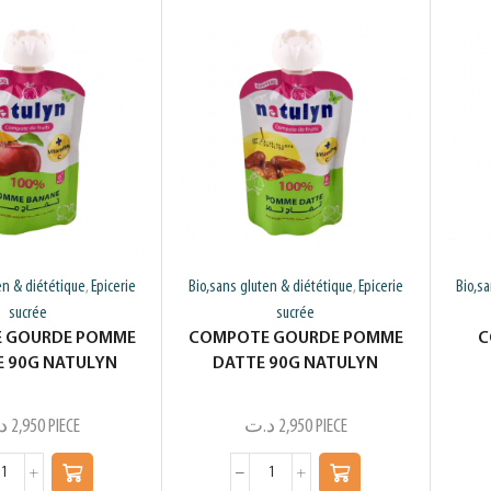
en & diététique
Epicerie
Bio,sans gluten & diététique
Epicerie
Bio,s
,
,
sucrée
sucrée
 GOURDE POMME
COMPOTE GOURDE POMME
C
 90G NATULYN
DATTE 90G NATULYN
د
2,950
PIECE
د.ت
2,950
PIECE