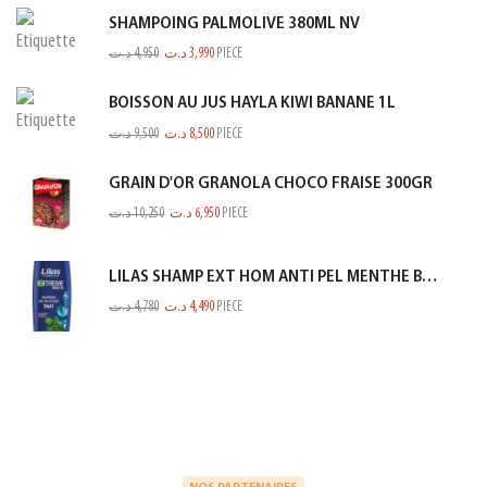
SHAMPOING PALMOLIVE 380ML NV
د.ت
4,950
د.ت
3,990
PIECE
BOISSON AU JUS HAYLA KIWI BANANE 1L
د.ت
9,500
د.ت
8,500
PIECE
GRAIN D'OR GRANOLA CHOCO FRAISE 300GR
د.ت
10,250
د.ت
6,950
PIECE
LILAS SHAMP EXT HOM ANTI PEL MENTHE BLEU 350ML
د.ت
4,780
د.ت
4,490
PIECE