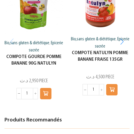
Bio,sans gluten & diététique
Epicerie
,
Bio,sans gluten & diététique
Epicerie
,
sucrée
sucrée
COMPOTE NATULYN POMME
COMPOTE GOURDE POMME
BANANE FRAISE 135GR
BANANE 90G NATULYN
د.ت
4,500
PIECE
د.ت
2,950
PIECE
Produits Recommandés