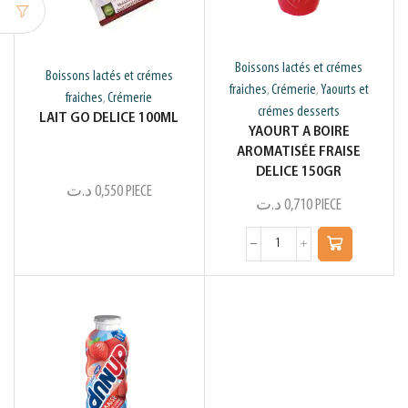
Boissons lactés et crémes
Boissons lactés et crémes
fraiches
Crémerie
Yaourts et
,
,
fraiches
Crémerie
,
crémes desserts
LAIT GO DELICE 100ML
YAOURT A BOIRE
AROMATISÉE FRAISE
DELICE 150GR
د.ت
0,550
PIECE
د.ت
0,710
PIECE