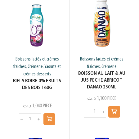
Boissons lactés et crémes
Boissons lactés et crémes
fraiches
Crémerie
Yaourts et
fraiches
Crémerie
,
,
,
BOISSON AU LAIT & AU
crémes desserts
JUS PECHE ABRICOT
BIFI A BOIRE 0% FRUITS
DANAO 250ML
DES BOIS 160G
د.ت
1,100
PIECE
د.ت
1,040
PIECE