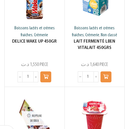
Boissons lactés et crémes
Boissons lactés et crémes
fraiches
Crémerie
Non classé
fraiches
Crémerie
,
,
,
LAIT FERMENTÉ LBEN
DELICE WAKE UP 450GR
VITALAIT 450GRS
د.ت
1,640
PIECE
د.ت
1,550
PIECE
RUPTURE
DE STOCK