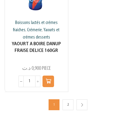
Boissons lactés et crémes
fraiches
Crémerie
Yaourts et
,
,
crémes desserts
YAOURT A BOIRE DANUP
FRAISE DELICE 160GR
د.ت
0,900
PIECE
1
2