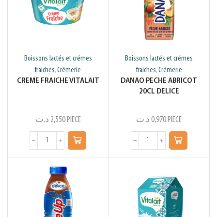
Boissons lactés et crémes
Boissons lactés et crémes
fraiches
Crémerie
fraiches
Crémerie
,
,
CREME FRAICHE VITALAIT
DANAO PECHE ABRICOT
20CL DELICE
د.ت
2,550
PIECE
د.ت
0,970
PIECE