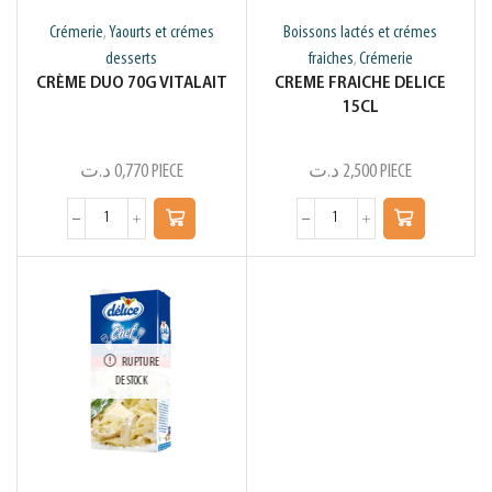
Crémerie
Yaourts et crémes
Boissons lactés et crémes
,
desserts
fraiches
Crémerie
,
CRÈME DUO 70G VITALAIT
CREME FRAICHE DELICE
15CL
د.ت
0,770
PIECE
د.ت
2,500
PIECE
RUPTURE
DE STOCK