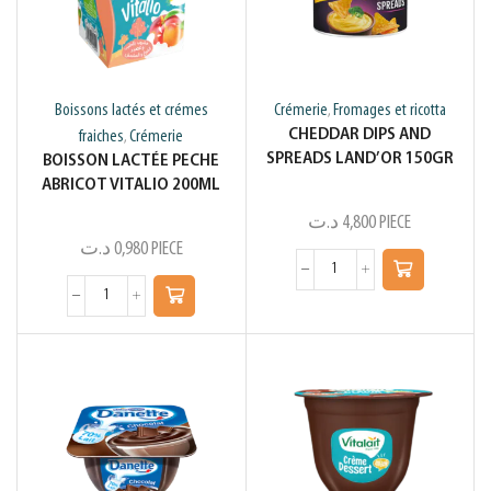
Boissons lactés et crémes
Crémerie
Fromages et ricotta
,
CHEDDAR DIPS AND
fraiches
Crémerie
,
SPREADS LAND’OR 150GR
BOISSON LACTÉE PECHE
ABRICOT VITALIO 200ML
د.ت
4,800
PIECE
د.ت
0,980
PIECE