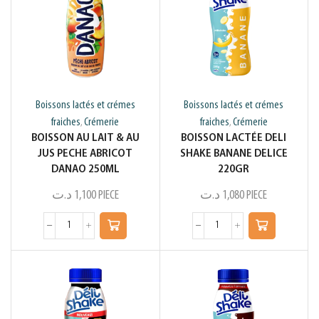
Boissons lactés et crémes
Boissons lactés et crémes
fraiches
Crémerie
fraiches
Crémerie
,
,
BOISSON AU LAIT & AU
BOISSON LACTÉE DELI
JUS PECHE ABRICOT
SHAKE BANANE DELICE
DANAO 250ML
220GR
د.ت
1,100
PIECE
د.ت
1,080
PIECE