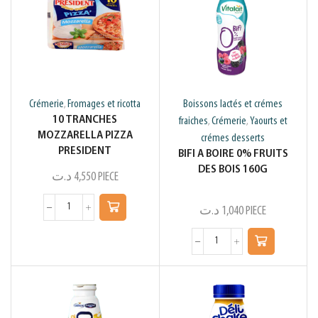
Crémerie
Fromages et ricotta
Boissons lactés et crémes
,
10 TRANCHES
fraiches
Crémerie
Yaourts et
,
,
MOZZARELLA PIZZA
crémes desserts
PRESIDENT
BIFI A BOIRE 0% FRUITS
DES BOIS 160G
د.ت
4,550
PIECE
د.ت
1,040
PIECE