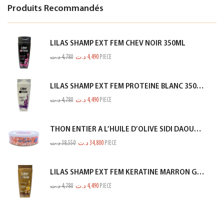
Produits Recommandés
LILAS SHAMP EXT FEM CHEV NOIR 350ML
د.ت
4,780
د.ت
4,490
PIECE
LILAS SHAMP EXT FEM PROTEINE BLANC 350ML
د.ت
4,780
د.ت
4,490
PIECE
THON ENTIER A L’HUILE D’OLIVE SIDI DAOUD 950G
د.ت
38,550
د.ت
34,800
PIECE
LILAS SHAMP EXT FEM KERATINE MARRON GOLD 350ML
د.ت
4,780
د.ت
4,490
PIECE