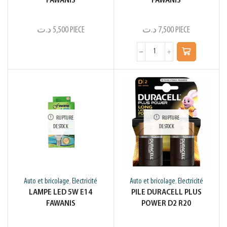
FAWANIS
FAWANIS
د.ت
5,500
PIECE
د.ت
7,500
PIECE
RUPTURE
RUPTURE
DE STOCK
DE STOCK
Auto et bricolage
Electricité
Auto et bricolage
Electricité
,
,
LAMPE LED 5W E14
PILE DURACELL PLUS
FAWANIS
POWER D2 R20