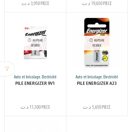
د.ت
3,950
PIECE
د.ت
19,650
PIECE
RUPTURE
RUPTURE
DE STOCK
DE STOCK
Auto et bricolage
Electricité
Auto et bricolage
Electricité
,
,
PILE ENERGIZER 9V1
PILE ENERGIZER A23
د.ت
11,500
PIECE
د.ت
5,650
PIECE