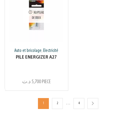
RUPTURE
DE STOCK
Auto et bricolage
Electricité
,
PILE ENERGIZER A27
د.ت
5,700
PIECE
…
1
2
4