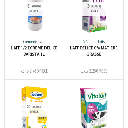
RUPTURE
RUPTURE
DE STOCK
DE STOCK
Crémerie
Laits
Crémerie
Laits
,
,
LAIT 1/2 ECREME DELICE
LAIT DELICE 0% MATIÈRE
BARISTA 1L
GRASSE
د.ت
2,450
PIECE
د.ت
2,250
PIECE
RUPTURE
DE STOCK