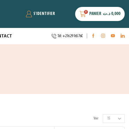
0
S'IDENTIFIER
PANIER
د.ت
0,000
NTACT
Tél: +216 29 165 760
Voir