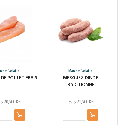
rché
Volaille
Marché
Volaille
,
,
 DE POULET FRAIS
MERGUEZ DINDE
TRADITIONNEL
د.
20,500
KG
د.ت
21,500
KG