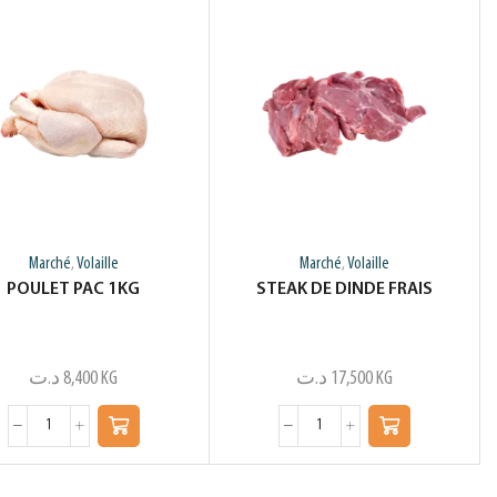
Marché
Volaille
Marché
Volaille
,
,
POULET PAC 1KG
STEAK DE DINDE FRAIS
د.ت
8,400
KG
د.ت
17,500
KG