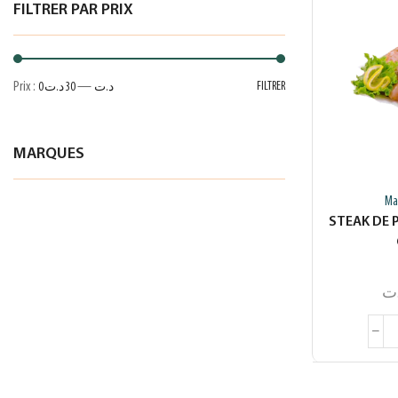
FILTRER PAR PRIX
Prix :
—
FILTRER
0 د.ت
30 د.ت
MARQUES
Ma
STEAK DE 
ت