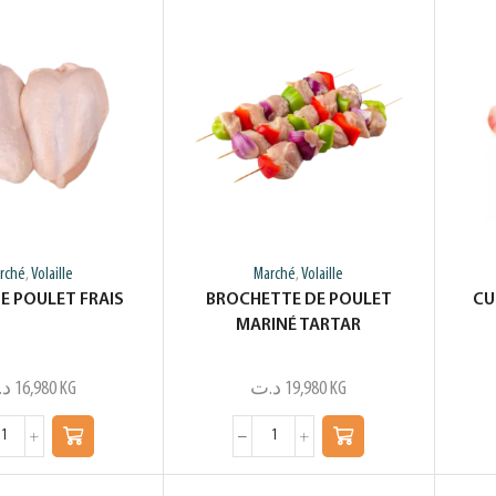
rché
Volaille
Marché
Volaille
,
,
E POULET FRAIS
BROCHETTE DE POULET
CU
MARINÉ TARTAR
د.
16,980
KG
د.ت
19,980
KG