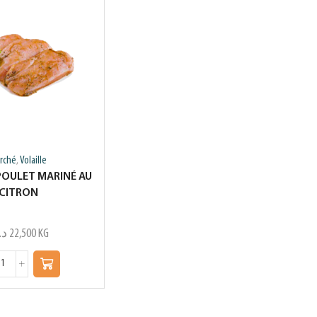
rché
Volaille
,
POULET MARINÉ AU
CITRON
د.
22,500
KG