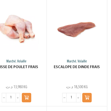
Marché
Volaille
Marché
Volaille
,
,
ISSE DE POULET FRAIS
ESCALOPE DE DINDE FRAIS
د.ت
13,980
KG
د.ت
18,500
KG