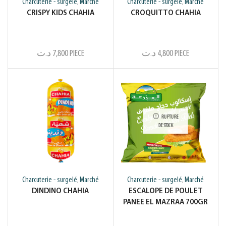
Charcuterie - surgelé
Marché
Charcuterie - surgelé
Marché
,
,
CRISPY KIDS CHAHIA
CROQUITTO CHAHIA
د.ت
7,800
PIECE
د.ت
4,800
PIECE
RUPTURE
DE STOCK
Charcuterie - surgelé
Marché
Charcuterie - surgelé
Marché
,
,
DINDINO CHAHIA
ESCALOPE DE POULET
PANEE EL MAZRAA 700GR