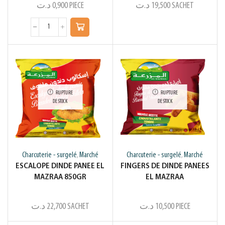
د.ت
0,900
PIECE
د.ت
19,500
SACHET
RUPTURE
RUPTURE
DE STOCK
DE STOCK
Charcuterie - surgelé
Marché
Charcuterie - surgelé
Marché
,
,
ESCALOPE DINDE PANEE EL
FINGERS DE DINDE PANEES
MAZRAA 850GR
EL MAZRAA
د.ت
22,700
SACHET
د.ت
10,500
PIECE