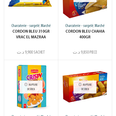
Charcuterie - surgelé
Marché
Charcuterie - surgelé
Marché
,
,
CORDON BLEU 310GR
CORDON BLEU CHAHIA
VRAC EL MAZRAA
400GR
د.ت
9,900
SACHET
د.ت
9,850
PIECE
RUPTURE
RUPTURE
DE STOCK
DE STOCK