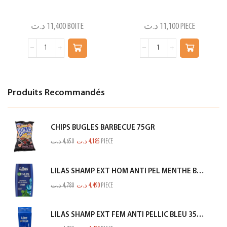
د.ت
11,400
BOITE
د.ت
11,100
PIECE
Produits Recommandés
CHIPS BUGLES BARBECUE 75GR
د.ت
4,650
د.ت
4,185
PIECE
LILAS SHAMP EXT HOM ANTI PEL MENTHE BLEU 350ML
د.ت
4,780
د.ت
4,490
PIECE
LILAS SHAMP EXT FEM ANTI PELLIC BLEU 350ML