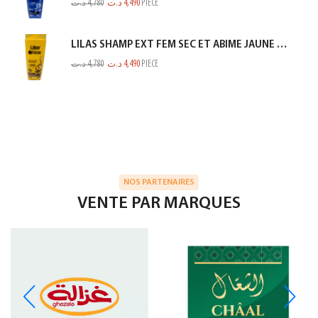
د.ت
4,780
د.ت
4,490
PIECE
LILAS SHAMP EXT FEM SEC ET ABIME JAUNE 350ML
د.ت
4,780
د.ت
4,490
PIECE
NOS PARTENAIRES
VENTE PAR MARQUES