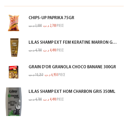
CHIPS-UP PAPRIKA 75GR
د.ت
3,000
د.ت
2,700
PIECE
LILAS SHAMP EXT FEM KERATINE MARRON GOLD 350ML
د.ت
4,780
د.ت
4,490
PIECE
GRAIN D'OR GRANOLA CHOCO BANANE 300GR
د.ت
10,250
د.ت
6,950
PIECE
LILAS SHAMP EXT HOM CHARBON GRIS 350ML
د.ت
4,780
د.ت
4,490
PIECE