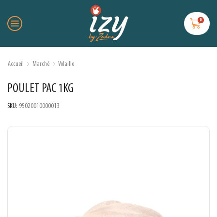
0
Accueil
Marché
Volaille
POULET PAC 1KG
SKU:
95020010000013