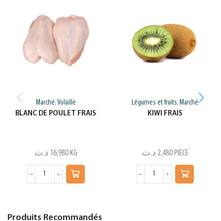
Marché
Volaille
Légumes et fruits
Marché
,
,
BLANC DE POULET FRAIS
KIWI FRAIS
د.ت
16,980
KG
د.ت
2,480
PIECE
Produits Recommandés