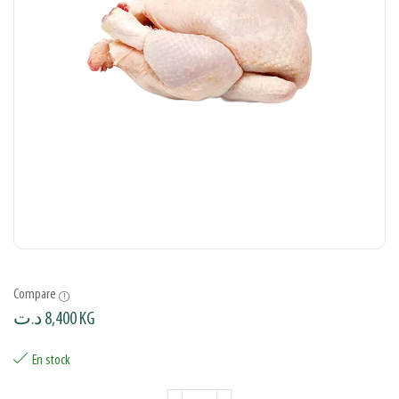
Compare
د.ت
8,400
KG
En stock