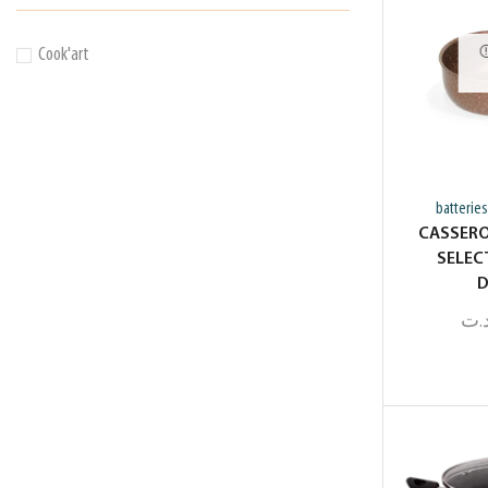
Cook'art
batteries
CASSERO
SELEC
D
.ت