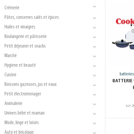
Crémerie
Pâtes, conserves salés et épices
Huiles et vinaigres
Boulangerie et pâtisserie
Petit déjeuner et snacks
Marché
Hygiene et beauté
batteries
Cuisine
BATTERIE
Boissons gazeuses, jus et eaux
Petit électromenager
Animalerie
د.ت
Univers bébé et maman
Mode, linge et loisirs
Auto et bricolage