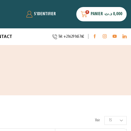
0
S'IDENTIFIER
PANIER
د.ت
0,000
NTACT
Tél: +216 29 165 760
Voir