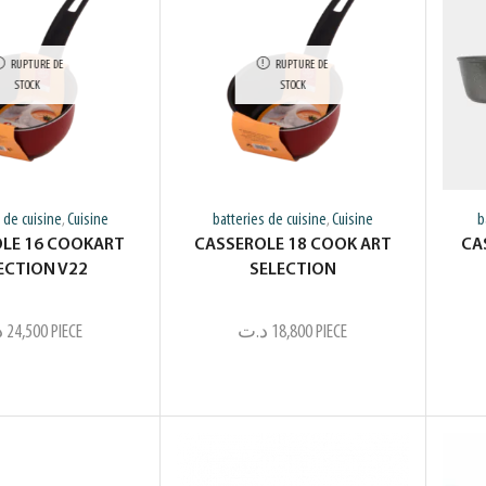
RUPTURE DE
RUPTURE DE
STOCK
STOCK
 de cuisine
Cuisine
batteries de cuisine
Cuisine
b
,
,
LE 16 COOKART
CASSEROLE 18 COOK ART
CA
ECTION V22
SELECTION
د
24,500
PIECE
د.ت
18,800
PIECE