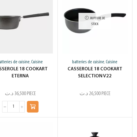
RUPTURE DE
STOCK
atteries de cuisine
Cuisine
batteries de cuisine
Cuisine
,
,
SSEROLE 18 COOKART
CASSEROLE 18 COOKART
ETERNA
SELECTION V22
د.ت
36,500
PIECE
د.ت
26,500
PIECE