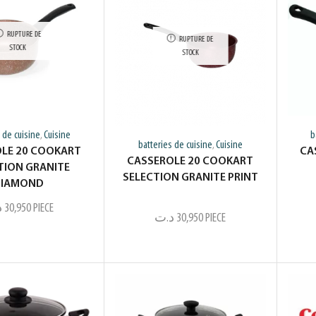
RUPTURE DE
RUPTURE DE
STOCK
STOCK
 de cuisine
Cuisine
b
,
batteries de cuisine
Cuisine
,
LE 20 COOKART
CA
CASSEROLE 20 COOKART
TION GRANITE
SELECTION GRANITE PRINT
IAMOND
د
30,950
PIECE
د.ت
30,950
PIECE