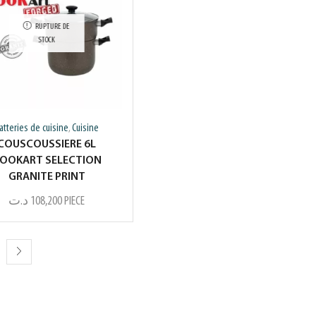
RUPTURE DE
STOCK
atteries de cuisine
Cuisine
,
COUSCOUSSIERE 6L
OOKART SELECTION
GRANITE PRINT
د.ت
108,200
PIECE