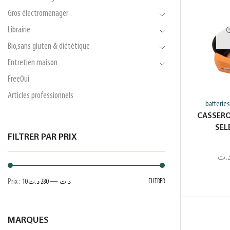
Gros électromenager
Librairie
Bio,sans gluten & diététique
Entretien maison
FreeOui
Articles professionnels
batteries
CASSERO
SEL
FILTRER PAR PRIX
.ت
Prix :
—
FILTRER
10 د.ت
280 د.ت
MARQUES