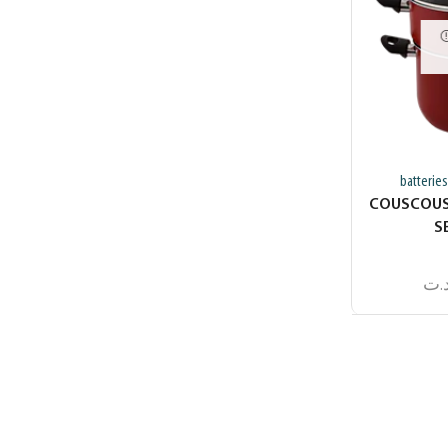
batteries
COUSCOUSS
S
.ت