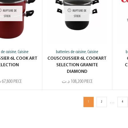
RUPTURE DE
RUPTURE DE
STOCK
STOCK
 de cuisine
Cuisine
batteries de cuisine
Cuisine
b
,
,
IER 6L COOK ART
COUSCOUSSIER 6L COOKART
ELECTION
SELECTION GRANITE
C
DIAMOND
د
67,800
PIECE
د.ت
108,200
PIECE
…
1
2
4