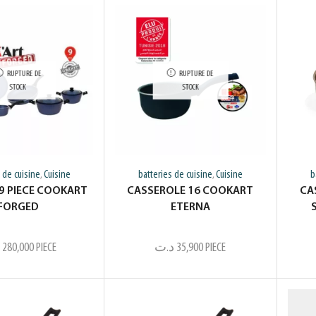
RUPTURE DE
RUPTURE DE
STOCK
STOCK
 de cuisine
Cuisine
batteries de cuisine
Cuisine
b
,
,
 9 PIECE COOKART
CASSEROLE 16 COOKART
CA
FORGED
ETERNA
280,000
PIECE
د.ت
35,900
PIECE