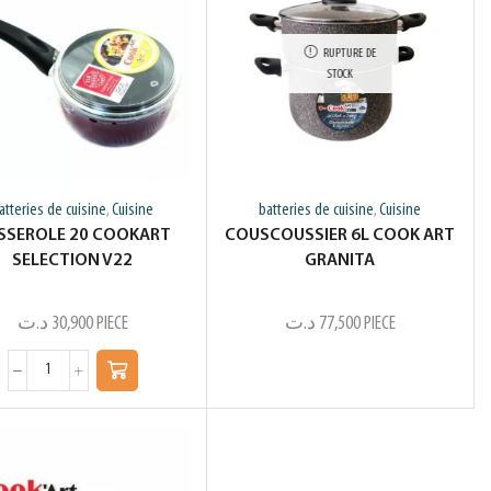
RUPTURE DE
STOCK
atteries de cuisine
Cuisine
batteries de cuisine
Cuisine
,
,
SSEROLE 20 COOKART
COUSCOUSSIER 6L COOK ART
SELECTION V22
GRANITA
د.ت
30,900
PIECE
د.ت
77,500
PIECE