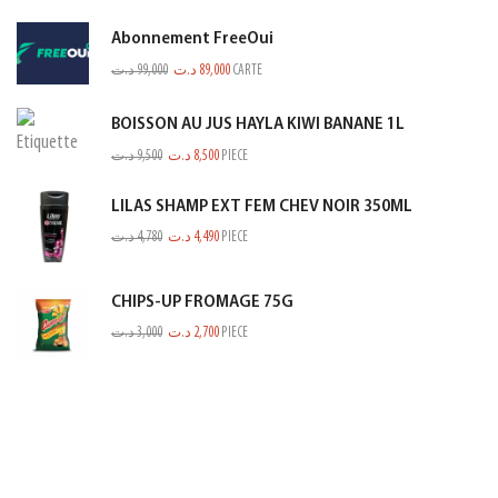
Abonnement FreeOui
د.ت
99,000
د.ت
89,000
CARTE
BOISSON AU JUS HAYLA KIWI BANANE 1L
د.ت
9,500
د.ت
8,500
PIECE
LILAS SHAMP EXT FEM CHEV NOIR 350ML
د.ت
4,780
د.ت
4,490
PIECE
CHIPS-UP FROMAGE 75G
د.ت
3,000
د.ت
2,700
PIECE