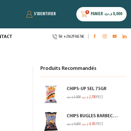
0
S'IDENTIFIER
PANIER
د.ت
0,000
NTACT
Tél: +216 29 165 760
Produits Recommandés
CHIPS-UP SEL 75GR
د.ت
3,000
د.ت
2,700
PIECE
CHIPS BUGLES BARBECUE 75GR
د.ت
4,650
د.ت
4,185
PIECE