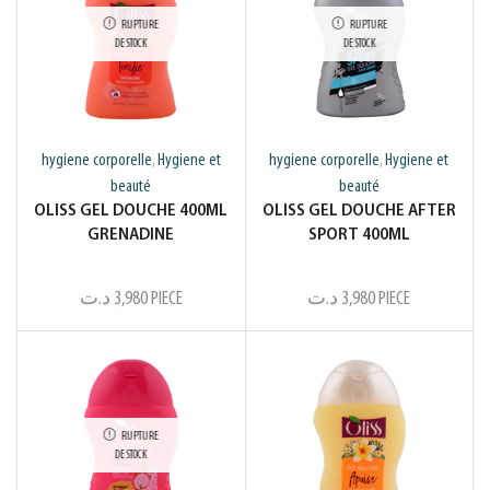
RUPTURE
RUPTURE
DE STOCK
DE STOCK
hygiene corporelle
Hygiene et
hygiene corporelle
Hygiene et
,
,
beauté
beauté
OLISS GEL DOUCHE 400ML
OLISS GEL DOUCHE AFTER
GRENADINE
SPORT 400ML
د.ت
3,980
PIECE
د.ت
3,980
PIECE
RUPTURE
DE STOCK