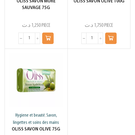
OLISS SAVON MURE
OLISS SAVON OLIVE 100G
SAUVAGE 75G
د.ت
1,250
PIECE
د.ت
1,750
PIECE
Hygiene et beauté
Savon,
,
lingettes et soins des mains
OLISS SAVON OLIVE 75G