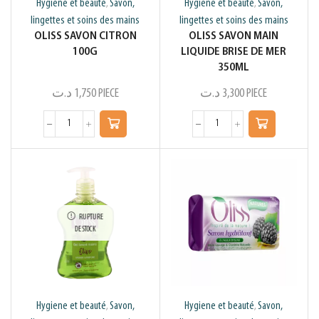
Hygiene et beauté
Savon,
Hygiene et beauté
Savon,
,
,
lingettes et soins des mains
lingettes et soins des mains
OLISS SAVON CITRON
OLISS SAVON MAIN
100G
LIQUIDE BRISE DE MER
350ML
د.ت
1,750
PIECE
د.ت
3,300
PIECE
RUPTURE
DE STOCK
Hygiene et beauté
Savon,
Hygiene et beauté
Savon,
,
,