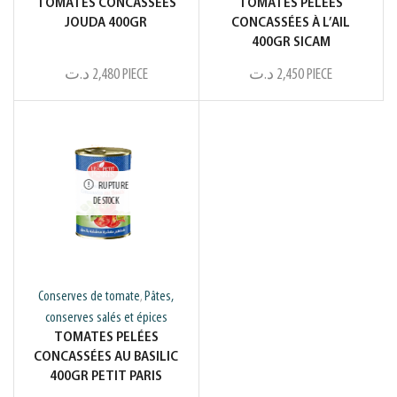
TOMATES CONCASSÉES
TOMATES PELÉES
JOUDA 400GR
CONCASSÉES À L’AIL
400GR SICAM
د.ت
2,480
PIECE
د.ت
2,450
PIECE
RUPTURE
DE STOCK
Conserves de tomate
Pâtes,
,
conserves salés et épices
TOMATES PELÉES
CONCASSÉES AU BASILIC
400GR PETIT PARIS