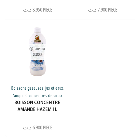
د.ت
8,950
PIECE
د.ت
7,900
PIECE
RUPTURE
DE STOCK
Boissons gazeuses, jus et eaux
,
Sirops et concentrés de sirop
BOISSON CONCENTRE
AMANDE HAZEM 1L
د.ت
6,900
PIECE