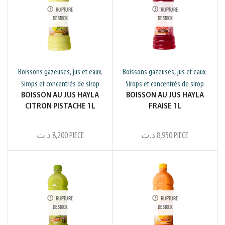
RUPTURE
RUPTURE
DE STOCK
DE STOCK
Boissons gazeuses, jus et eaux
Boissons gazeuses, jus et eaux
,
,
Sirops et concentrés de sirop
Sirops et concentrés de sirop
BOISSON AU JUS HAYLA
BOISSON AU JUS HAYLA
CITRON PISTACHE 1L
FRAISE 1L
د.ت
8,200
PIECE
د.ت
8,950
PIECE
RUPTURE
RUPTURE
DE STOCK
DE STOCK