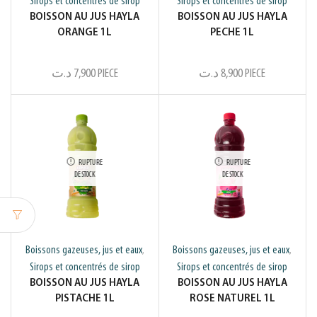
Sirops et concentrés de sirop
Sirops et concentrés de sirop
BOISSON AU JUS HAYLA
BOISSON AU JUS HAYLA
ORANGE 1L
PECHE 1L
د.ت
7,900
PIECE
د.ت
8,900
PIECE
RUPTURE
RUPTURE
DE STOCK
DE STOCK
Boissons gazeuses, jus et eaux
Boissons gazeuses, jus et eaux
,
,
Sirops et concentrés de sirop
Sirops et concentrés de sirop
BOISSON AU JUS HAYLA
BOISSON AU JUS HAYLA
PISTACHE 1L
ROSE NATUREL 1L