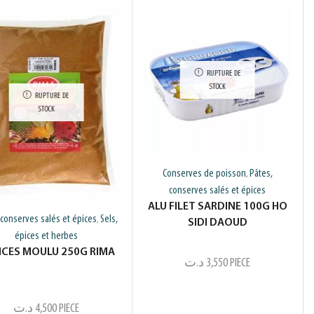
RUPTURE DE
STOCK
RUPTURE DE
STOCK
Conserves de poisson
Pâtes,
,
conserves salés et épices
ALU FILET SARDINE 100G HO
 conserves salés et épices
Sels,
,
SIDI DAOUD
épices et herbes
PICES MOULU 250G RIMA
د.ت
3,550
PIECE
د.ت
4,500
PIECE