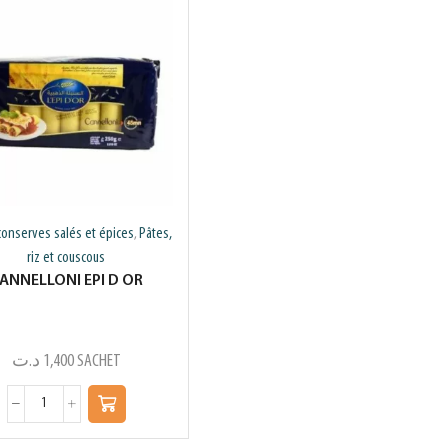
conserves salés et épices
Pâtes,
,
riz et couscous
ANNELLONI EPI D OR
د.ت
1,400
SACHET