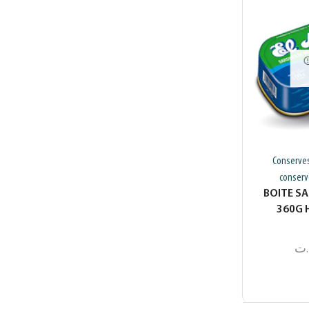
Conserve
conserv
BOITE S
360G H
.ت