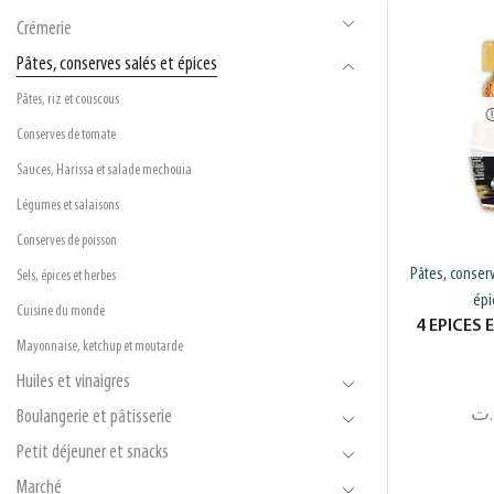
Crémerie
Pâtes, conserves salés et épices
Pâtes, riz et couscous
Conserves de tomate
Sauces, Harissa et salade mechouia
Légumes et salaisons
Conserves de poisson
Pâtes, conserv
Sels, épices et herbes
épi
Cuisine du monde
4 EPICES 
Mayonnaise, ketchup et moutarde
Huiles et vinaigres
.ت
Boulangerie et pâtisserie
Petit déjeuner et snacks
Marché