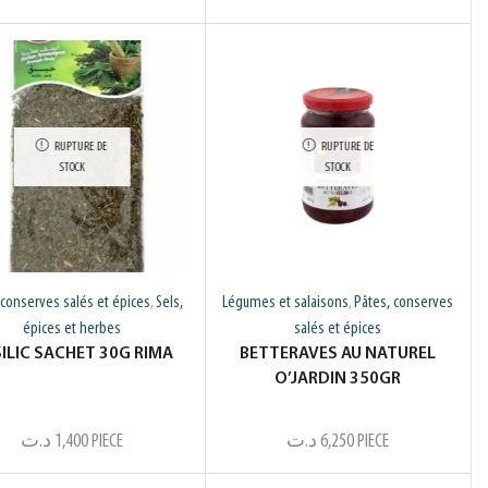
RUPTURE DE
RUPTURE DE
STOCK
STOCK
 conserves salés et épices
Sels,
Légumes et salaisons
Pâtes, conserves
,
,
épices et herbes
salés et épices
ILIC SACHET 30G RIMA
BETTERAVES AU NATUREL
O’JARDIN 350GR
د.ت
1,400
PIECE
د.ت
6,250
PIECE