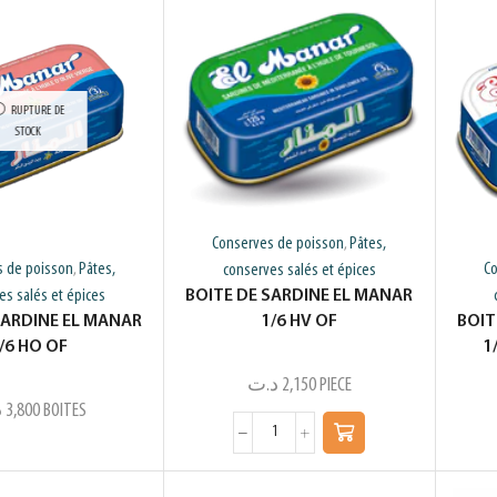
RUPTURE DE
STOCK
Conserves de poisson
Pâtes,
,
s de poisson
Pâtes,
Co
conserves salés et épices
,
BOITE DE SARDINE EL MANAR
es salés et épices
1/6 HV OF
SARDINE EL MANAR
BOIT
/6 HO OF
1
د.ت
2,150
PIECE
د
3,800
BOITES