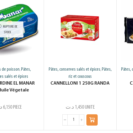
RUPTURE DE
STOCK
s de poisson
Pâtes,
Pâtes, conserves salés et épices
Pâtes,
Pâtes, 
,
,
es salés et épices
riz et couscous
ARDINE EL MANAR
CANNELLONI 1 250G RANDA
C
uile Végetale
د
6,150
PIECE
د.ت
1,450
UNITE