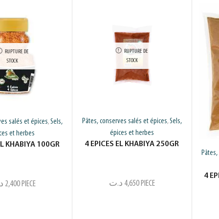
RUPTURE DE
RUPTURE DE
STOCK
STOCK
Pâtes, conserves salés et épices
Sels,
es salés et épices
Sels,
,
,
épices et herbes
ces et herbes
4 EPICES EL KHABIYA 250GR
EL KHABIYA 100GR
Pâtes,
4 E
د.ت
4,650
PIECE
د
2,400
PIECE