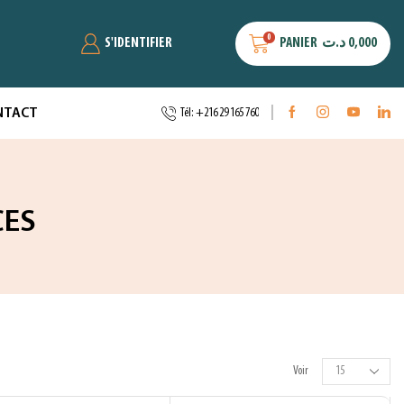
0
S'IDENTIFIER
PANIER
د.ت
0,000
NTACT
Tél: +216 29 165 760
CES
Voir