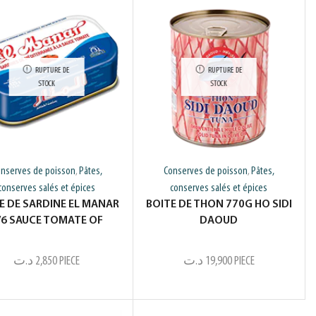
RUPTURE DE
RUPTURE DE
STOCK
STOCK
nserves de poisson
Pâtes,
Conserves de poisson
Pâtes,
,
,
conserves salés et épices
conserves salés et épices
E DE SARDINE EL MANAR
BOITE DE THON 770G HO SIDI
/6 SAUCE TOMATE OF
DAOUD
د.ت
2,850
PIECE
د.ت
19,900
PIECE