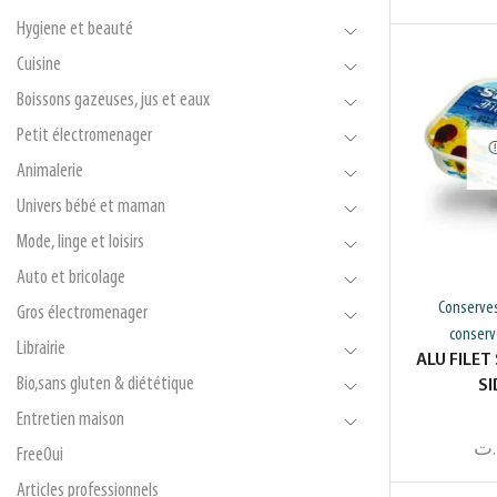
Hygiene et beauté
Cuisine
Boissons gazeuses, jus et eaux
Petit électromenager
Animalerie
Univers bébé et maman
Mode, linge et loisirs
Auto et bricolage
Conserve
Gros électromenager
conserv
Librairie
ALU FILET
Bio,sans gluten & diététique
S
Entretien maison
.ت
FreeOui
Articles professionnels