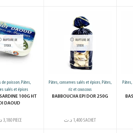
RUPTURE DE
RUPTURE DE
STOCK
STOCK
s de poisson
Pâtes,
Pâtes, conserves salés et épices
Pâtes,
Pâtes,
,
,
es salés et épices
riz et couscous
 SARDINE 100G HT
BABBOUCHA EPI DOR 250G
BAS
IDI DAOUD
د
3,180
PIECE
د.ت
1,400
SACHET