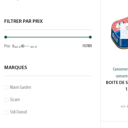
FILTRER PAR PRIX
Prix :
—
FILTRER
0 د.ت
80 د.ت
MARQUES
Conserve
conserv
BOITE DE 
Mami Garden
1
Sicam
.ت
Sidi Daoud