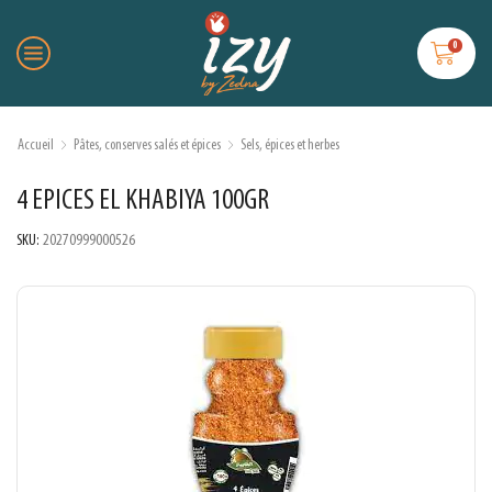
0
Accueil
Pâtes, conserves salés et épices
Sels, épices et herbes
4 EPICES EL KHABIYA 100GR
SKU:
20270999000526