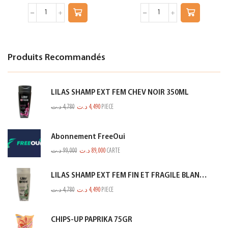
Produits Recommandés
LILAS SHAMP EXT FEM CHEV NOIR 350ML
د.ت
4,780
د.ت
4,490
PIECE
Abonnement FreeOui
د.ت
99,000
د.ت
89,000
CARTE
LILAS SHAMP EXT FEM FIN ET FRAGILE BLANC 350ML
د.ت
4,780
د.ت
4,490
PIECE
CHIPS-UP PAPRIKA 75GR