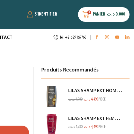
0
S'IDENTIFIER
PANIER
د.ت
0,000
NTACT
Tél: +216 29 165 760
Produits Recommandés
LILAS SHAMP EXT HOM KERATINE GRIS 350ML
د.ت
4,780
د.ت
4,490
PIECE
LILAS SHAMP EXT FEM TOUS TYPES CHEV ROSE 350ML
د.ت
4,780
د.ت
4,490
PIECE