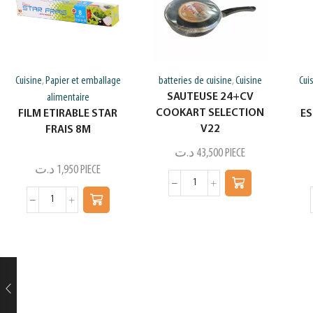
Cuisine
Papier et emballage
batteries de cuisine
Cuisine
Cui
,
,
SAUTEUSE 24+CV
alimentaire
COOKART SELECTION
FILM ETIRABLE STAR
ES
V22
FRAIS 8M
د.ت
43,500
PIECE
د.ت
1,950
PIECE