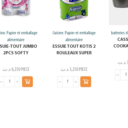
sine
Papier et emballage
Cuisine
Papier et emballage
batteries d
,
,
CASS
alimentaire
alimentaire
COOKA
SUIE-TOUT JUMBO
ESSUIE TOUT KOTIS 2
2PCS SOFTY
ROULEAUX SUPER
د.ت
د.ت
6,250
PIECE
د.ت
3,250
PIECE