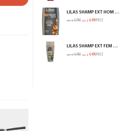
LILAS SHAMP EXT HOM PROTEINE GRIS 350ML
د.ت
4,780
د.ت
4,490
PIECE
LILAS SHAMP EXT FEM FIN ET FRAGILE BLANC 350ML
د.ت
4,780
د.ت
4,490
PIECE