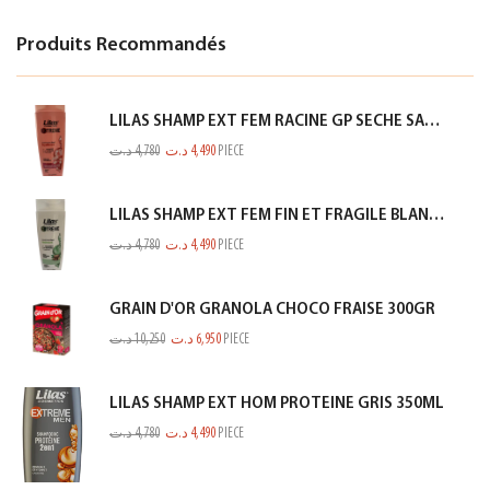
Produits Recommandés
LILAS SHAMP EXT FEM RACINE GP SECHE SAUMON 350ML
د.ت
4,780
د.ت
4,490
PIECE
LILAS SHAMP EXT FEM FIN ET FRAGILE BLANC 350ML
د.ت
4,780
د.ت
4,490
PIECE
GRAIN D'OR GRANOLA CHOCO FRAISE 300GR
د.ت
10,250
د.ت
6,950
PIECE
LILAS SHAMP EXT HOM PROTEINE GRIS 350ML
د.ت
4,780
د.ت
4,490
PIECE