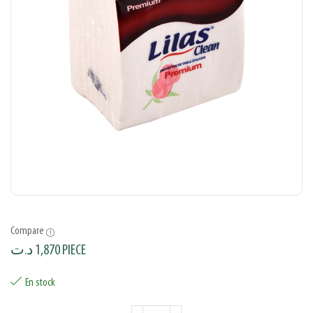
Compare
د.ت
1,870
PIECE
En stock