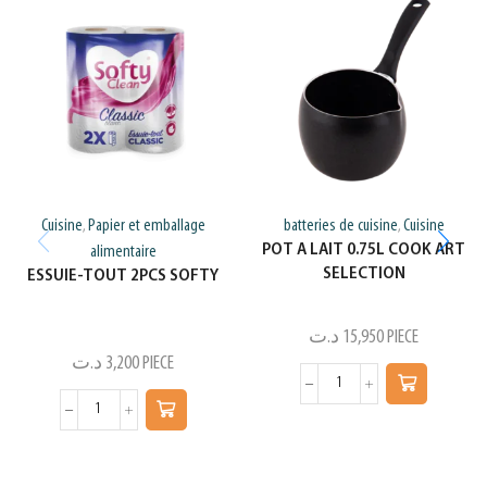
Cuisine
Papier et emballage
batteries de cuisine
Cuisine
,
,
POT A LAIT 0.75L COOK ART
alimentaire
SELECTION
ESSUIE-TOUT 2PCS SOFTY
د.ت
15,950
PIECE
د.ت
3,200
PIECE