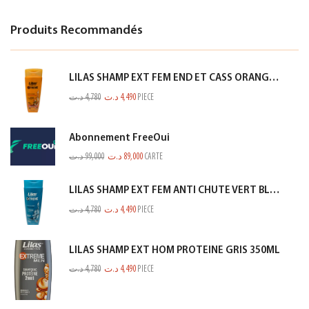
Produits Recommandés
LILAS SHAMP EXT FEM END ET CASS ORANGE 350ML
د.ت
4,780
د.ت
4,490
PIECE
Abonnement FreeOui
د.ت
99,000
د.ت
89,000
CARTE
LILAS SHAMP EXT FEM ANTI CHUTE VERT BLEUTE 350ML
د.ت
4,780
د.ت
4,490
PIECE
LILAS SHAMP EXT HOM PROTEINE GRIS 350ML
د.ت
4,780
د.ت
4,490
PIECE