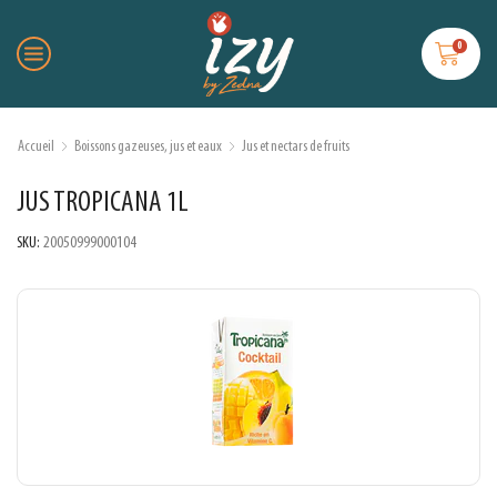
0
Accueil
Boissons gazeuses, jus et eaux
Jus et nectars de fruits
JUS TROPICANA 1L
SKU:
20050999000104