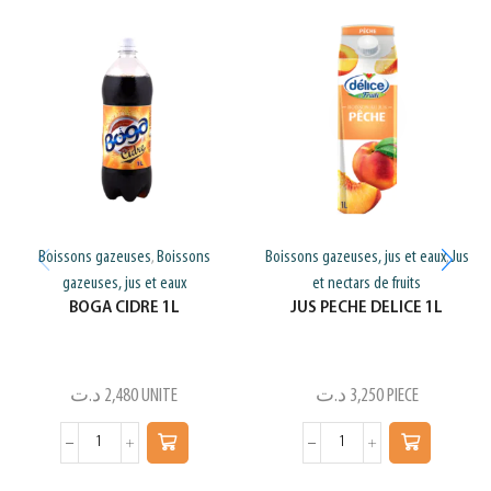
Boissons gazeuses
Boissons
Boissons gazeuses, jus et eaux
Jus
,
,
gazeuses, jus et eaux
et nectars de fruits
BOGA CIDRE 1L
JUS PECHE DELICE 1L
د.ت
2,480
UNITE
د.ت
3,250
PIECE