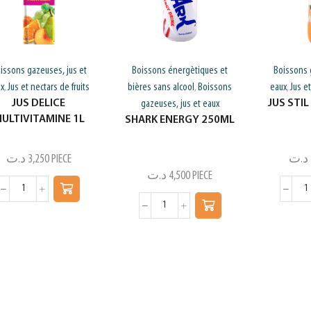
issons gazeuses, jus et
Boissons énergètiques et
Boissons 
ux
Jus et nectars de fruits
bières sans alcool
Boissons
eaux
Jus et
,
,
,
JUS DELICE
JUS STI
gazeuses, jus et eaux
ULTIVITAMINE 1L
SHARK ENERGY 250ML
د.ت
3,250
PIECE
د.ت
د.ت
4,500
PIECE