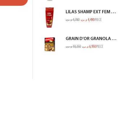
LILAS SHAMP EXT FEM COL OU MECH ROUGE 350ML
د.ت
4,780
د.ت
4,490
PIECE
GRAIN D'OR GRANOLA CHOCO BANANE 300GR
د.ت
10,250
د.ت
6,950
PIECE