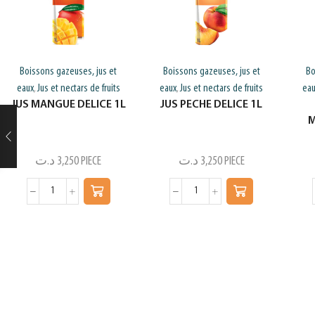
Boissons gazeuses, jus et
Boissons gazeuses, jus et
Bo
eaux
Jus et nectars de fruits
eaux
Jus et nectars de fruits
ea
,
,
JUS MANGUE DELICE 1L
JUS PECHE DELICE 1L
M
د.ت
3,250
PIECE
د.ت
3,250
PIECE