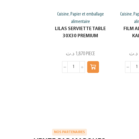
Cuisine
Papier et emballage
Cuisine
Pap
,
,
alimentaire
al
LILAS SERVIETTE TABLE
FILM A
30X30 PREMIUM
KA
د.ت
1,870
PIECE
د.ت
NOS PARTENAIRES