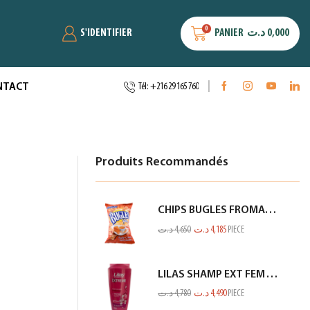
0
S'IDENTIFIER
PANIER
د.ت
0,000
NTACT
Tél: +216 29 165 760
Produits Recommandés
CHIPS BUGLES FROMAGE 75GR
د.ت
4,650
د.ت
4,185
PIECE
LILAS SHAMP EXT FEM TOUS TYPES CHEV ROSE 350ML
د.ت
4,780
د.ت
4,490
PIECE