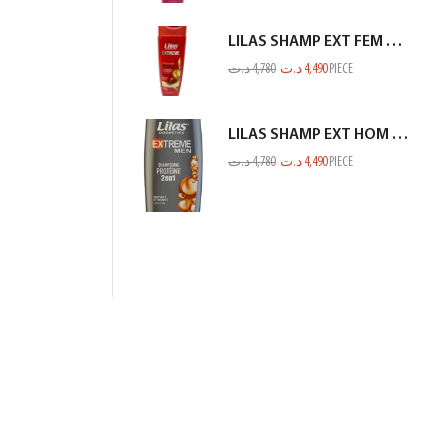
LILAS SHAMP EXT FEM COL OU MECH ROUGE 350ML
د.ت
4,780
د.ت
4,490
PIECE
LILAS SHAMP EXT HOM PROTEINE GRIS 350ML
د.ت
4,780
د.ت
4,490
PIECE