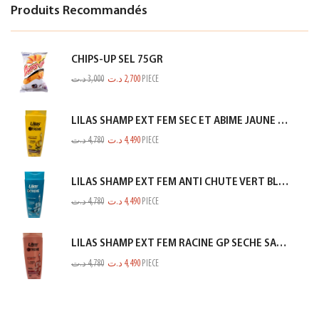
Produits Recommandés
CHIPS-UP SEL 75GR
د.ت
3,000
د.ت
2,700
PIECE
LILAS SHAMP EXT FEM SEC ET ABIME JAUNE 350ML
د.ت
4,780
د.ت
4,490
PIECE
LILAS SHAMP EXT FEM ANTI CHUTE VERT BLEUTE 350ML
د.ت
4,780
د.ت
4,490
PIECE
LILAS SHAMP EXT FEM RACINE GP SECHE SAUMON 350ML
د.ت
4,780
د.ت
4,490
PIECE