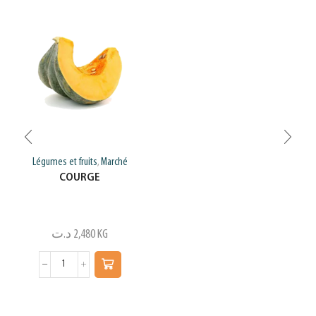
Légumes et fruits
Marché
,
COURGE
د.ت
2,480
KG