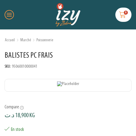
0
Accueil
Marché
Poissonnerie
BALISTES PC FRAIS
SKU:
95060010000041
Compare
د.ت
18,900
KG
En stock