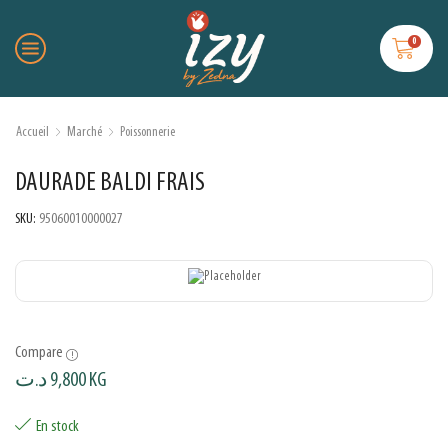
0
Accueil
Marché
Poissonnerie
DAURADE BALDI FRAIS
SKU:
95060010000027
Compare
د.ت
9,800
KG
En stock