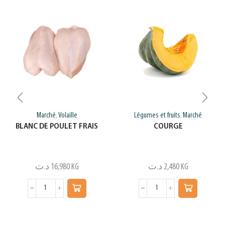
Marché
Volaille
Légumes et fruits
Marché
,
,
BLANC DE POULET FRAIS
COURGE
د.ت
16,980
KG
د.ت
2,480
KG