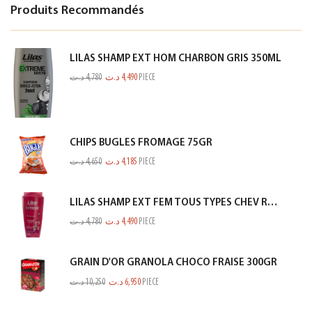
Produits Recommandés
LILAS SHAMP EXT HOM CHARBON GRIS 350ML
د.ت
4,780
د.ت
4,490
PIECE
CHIPS BUGLES FROMAGE 75GR
د.ت
4,650
د.ت
4,185
PIECE
LILAS SHAMP EXT FEM TOUS TYPES CHEV ROSE 350ML
د.ت
4,780
د.ت
4,490
PIECE
GRAIN D'OR GRANOLA CHOCO FRAISE 300GR
د.ت
10,250
د.ت
6,950
PIECE