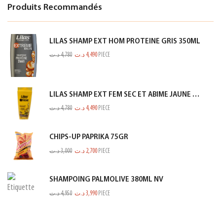
Produits Recommandés
LILAS SHAMP EXT HOM PROTEINE GRIS 350ML
د.ت
4,780
د.ت
4,490
PIECE
LILAS SHAMP EXT FEM SEC ET ABIME JAUNE 350ML
د.ت
4,780
د.ت
4,490
PIECE
CHIPS-UP PAPRIKA 75GR
د.ت
3,000
د.ت
2,700
PIECE
SHAMPOING PALMOLIVE 380ML NV
د.ت
4,950
د.ت
3,990
PIECE