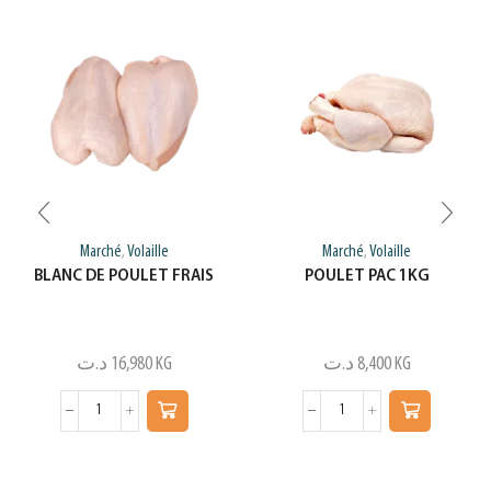
Marché
Volaille
Marché
Volaille
,
,
BLANC DE POULET FRAIS
POULET PAC 1KG
د.ت
16,980
KG
د.ت
8,400
KG