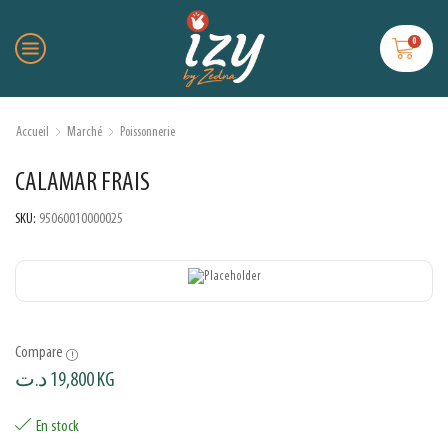
0
Accueil
Marché
Poissonnerie
CALAMAR FRAIS
SKU:
95060010000025
Compare
د.ت
19,800
KG
En stock