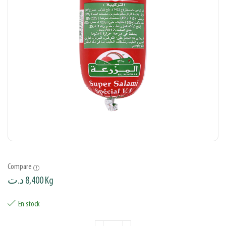
Compare
د.ت
8,400
Kg
En stock