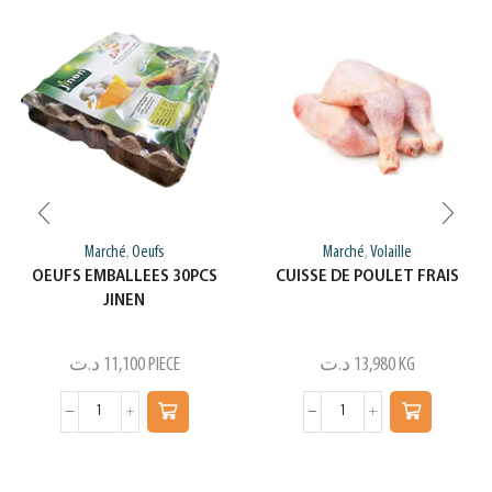
Marché
Oeufs
Marché
Volaille
,
,
OEUFS EMBALLEES 30PCS
CUISSE DE POULET FRAIS
JINEN
د.ت
11,100
PIECE
د.ت
13,980
KG