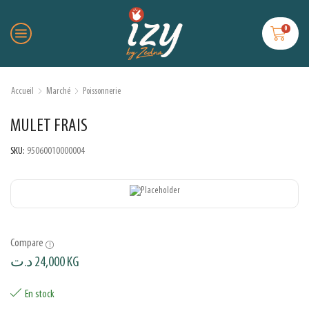
0
Accueil
Marché
Poissonnerie
MULET FRAIS
SKU:
95060010000004
Compare
د.ت
24,000
KG
En stock