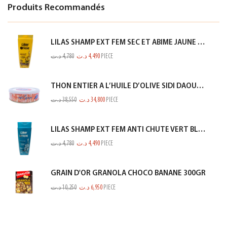
Produits Recommandés
LILAS SHAMP EXT FEM SEC ET ABIME JAUNE 350ML
د.ت
4,780
د.ت
4,490
PIECE
THON ENTIER A L’HUILE D’OLIVE SIDI DAOUD 950G
د.ت
38,550
د.ت
34,800
PIECE
LILAS SHAMP EXT FEM ANTI CHUTE VERT BLEUTE 350ML
د.ت
4,780
د.ت
4,490
PIECE
GRAIN D'OR GRANOLA CHOCO BANANE 300GR
د.ت
10,250
د.ت
6,950
PIECE