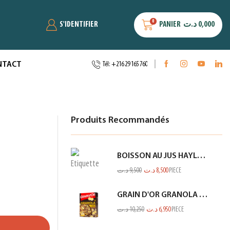
0
S'IDENTIFIER
PANIER
د.ت
0,000
NTACT
Tél: +216 29 165 760
Produits Recommandés
BOISSON AU JUS HAYLA KIWI BANANE 1L
د.ت
9,500
د.ت
8,500
PIECE
GRAIN D'OR GRANOLA CHOCO BANANE 300GR
د.ت
10,250
د.ت
6,950
PIECE