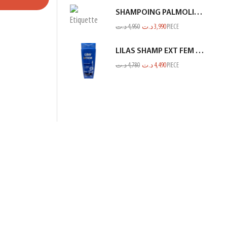
SHAMPOING PALMOLIVE 380ML NV
د.ت
4,950
د.ت
3,990
PIECE
LILAS SHAMP EXT FEM ANTI PELLIC BLEU 350ML
د.ت
4,780
د.ت
4,490
PIECE