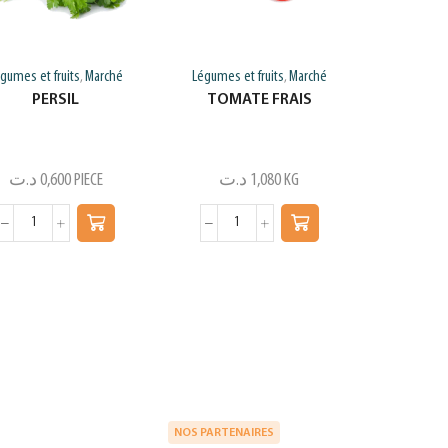
gumes et fruits
Marché
Légumes et fruits
Marché
,
,
PERSIL
TOMATE FRAIS
د.ت
0,600
PIECE
د.ت
1,080
KG
NOS PARTENAIRES