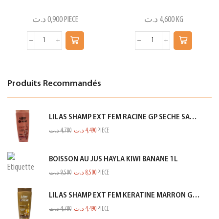
د.ت
0,900
PIECE
د.ت
4,600
KG
Produits Recommandés
LILAS SHAMP EXT FEM RACINE GP SECHE SAUMON 350ML
د.ت
4,780
د.ت
4,490
PIECE
BOISSON AU JUS HAYLA KIWI BANANE 1L
د.ت
9,500
د.ت
8,500
PIECE
LILAS SHAMP EXT FEM KERATINE MARRON GOLD 350ML
د.ت
4,780
د.ت
4,490
PIECE