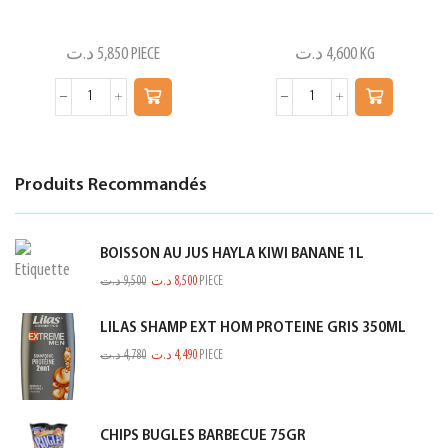
د.ت
5,850
PIECE
د.ت
4,600
KG
Produits Recommandés
BOISSON AU JUS HAYLA KIWI BANANE 1L
د.ت
9,500
د.ت
8,500
PIECE
LILAS SHAMP EXT HOM PROTEINE GRIS 350ML
د.ت
4,780
د.ت
4,490
PIECE
CHIPS BUGLES BARBECUE 75GR