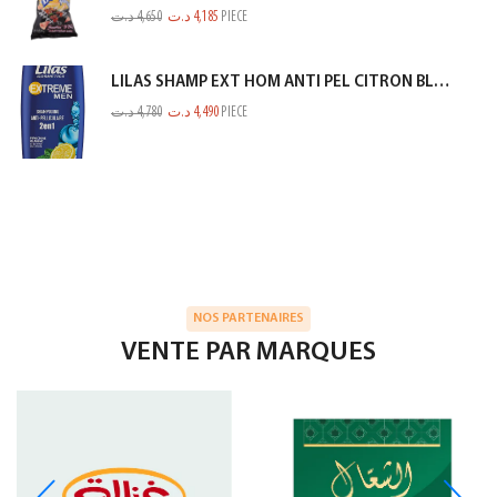
د.ت
4,650
د.ت
4,185
PIECE
LILAS SHAMP EXT HOM ANTI PEL CITRON BLEU 350ML
د.ت
4,780
د.ت
4,490
PIECE
NOS PARTENAIRES
VENTE PAR MARQUES