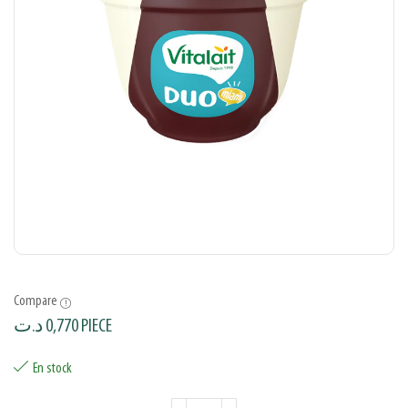
Compare
د.ت
0,770
PIECE
En stock