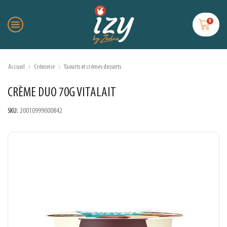
0
Accueil
Crémerie
Yaourts et crémes desserts
CRÈME DUO 70G VITALAIT
SKU:
20010999000842