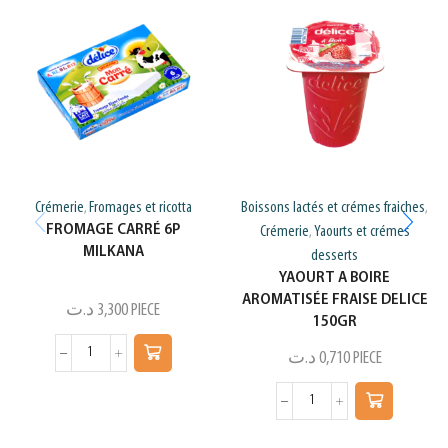
Crémerie
Fromages et ricotta
Boissons lactés et crémes fraiches
,
,
FROMAGE CARRÉ 6P
Crémerie
Yaourts et crémes
,
MILKANA
desserts
YAOURT A BOIRE
AROMATISÉE FRAISE DELICE
د.ت
3,300
PIECE
150GR
د.ت
0,710
PIECE