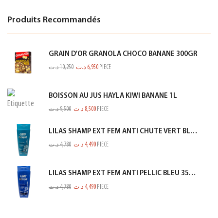
Produits Recommandés
GRAIN D'OR GRANOLA CHOCO BANANE 300GR
د.ت
10,250
د.ت
6,950
PIECE
BOISSON AU JUS HAYLA KIWI BANANE 1L
د.ت
9,500
د.ت
8,500
PIECE
LILAS SHAMP EXT FEM ANTI CHUTE VERT BLEUTE 350ML
د.ت
4,780
د.ت
4,490
PIECE
LILAS SHAMP EXT FEM ANTI PELLIC BLEU 350ML
د.ت
4,780
د.ت
4,490
PIECE