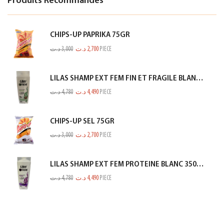
Produits Recommandés
CHIPS-UP PAPRIKA 75GR
د.ت
3,000
د.ت
2,700
PIECE
LILAS SHAMP EXT FEM FIN ET FRAGILE BLANC 350ML
د.ت
4,780
د.ت
4,490
PIECE
CHIPS-UP SEL 75GR
د.ت
3,000
د.ت
2,700
PIECE
LILAS SHAMP EXT FEM PROTEINE BLANC 350ML
د.ت
4,780
د.ت
4,490
PIECE