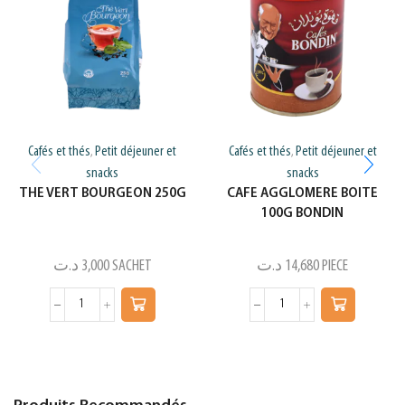
Cafés et thés
Petit déjeuner et
Cafés et thés
Petit déjeuner et
,
,
snacks
snacks
THE VERT BOURGEON 250G
CAFE AGGLOMERE BOITE
100G BONDIN
د.ت
3,000
SACHET
د.ت
14,680
PIECE