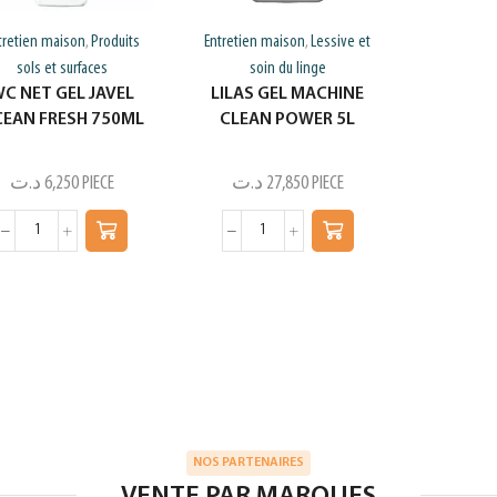
tretien maison
Produits
Entretien maison
Lessive et
,
,
sols et surfaces
soin du linge
C NET GEL JAVEL
LILAS GEL MACHINE
EAN FRESH 750ML
CLEAN POWER 5L
د.ت
6,250
PIECE
د.ت
27,850
PIECE
NOS PARTENAIRES
VENTE PAR MARQUES