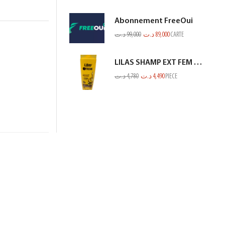
Abonnement FreeOui
د.ت
99,000
د.ت
89,000
CARTE
LILAS SHAMP EXT FEM SEC ET ABIME JAUNE 350ML
د.ت
4,780
د.ت
4,490
PIECE