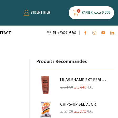
0
S'IDENTIFIER
PANIER
د.ت
0,000
NTACT
Tél: +216 29 165 760
Produits Recommandés
LILAS SHAMP EXT FEM RACINE GP SECHE SAUMON 350ML
د.ت
4,780
د.ت
4,490
PIECE
CHIPS-UP SEL 75GR
د.ت
3,000
د.ت
2,700
PIECE