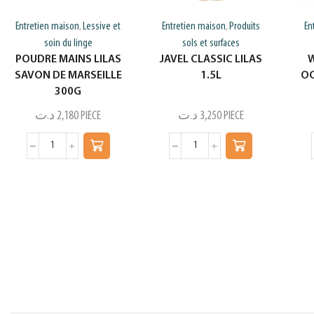
Entretien maison
Lessive et
Entretien maison
Produits
En
,
,
soin du linge
sols et surfaces
POUDRE MAINS LILAS
JAVEL CLASSIC LILAS
W
SAVON DE MARSEILLE
1.5L
OC
300G
د.ت
2,180
PIECE
د.ت
3,250
PIECE