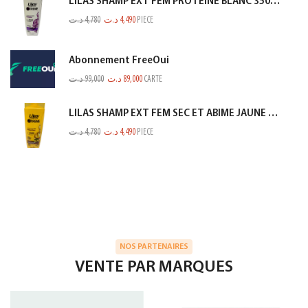
LILAS SHAMP EXT FEM PROTEINE BLANC 350ML
د.ت
4,780
د.ت
4,490
PIECE
Abonnement FreeOui
د.ت
99,000
د.ت
89,000
CARTE
LILAS SHAMP EXT FEM SEC ET ABIME JAUNE 350ML
د.ت
4,780
د.ت
4,490
PIECE
NOS PARTENAIRES
VENTE PAR MARQUES