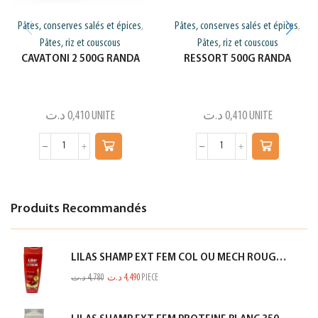
Pâtes, conserves salés et épices
Pâtes, conserves salés et épices
,
,
Pâtes, riz et couscous
Pâtes, riz et couscous
CAVATONI 2 500G RANDA
RESSORT 500G RANDA
د.ت
0,410
UNITE
د.ت
0,410
UNITE
Produits Recommandés
LILAS SHAMP EXT FEM COL OU MECH ROUGE 350ML
د.ت
4,780
د.ت
4,490
PIECE