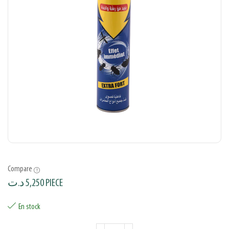
Compare
د.ت
5,250
PIECE
En stock