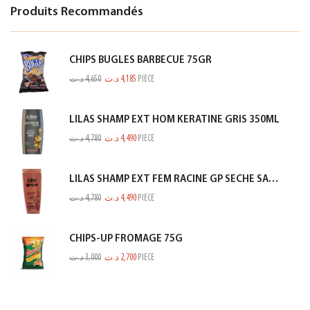
Produits Recommandés
CHIPS BUGLES BARBECUE 75GR
د.ت
4,650
د.ت
4,185
PIECE
LILAS SHAMP EXT HOM KERATINE GRIS 350ML
د.ت
4,780
د.ت
4,490
PIECE
LILAS SHAMP EXT FEM RACINE GP SECHE SAUMON 350ML
د.ت
4,780
د.ت
4,490
PIECE
CHIPS-UP FROMAGE 75G
د.ت
3,000
د.ت
2,700
PIECE