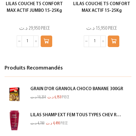
LILAS COUCHE T5 CONFORT
LILAS COUCHE T5 CONFORT
MAX ACTIF JUMBO 15-25Kg
MAX ACTIF 15-25Kg
د.ت
29,950
PIECE
د.ت
15,950
PIECE
Produits Recommandés
GRAIN D'OR GRANOLA CHOCO BANANE 300GR
د.ت
10,250
د.ت
6,950
PIECE
LILAS SHAMP EXT FEM TOUS TYPES CHEV ROSE 350ML
د.ت
4,780
د.ت
4,490
PIECE