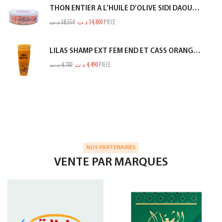
THON ENTIER A L’HUILE D’OLIVE SIDI DAOUD 950G
د.ت
38,550
د.ت
34,800
PIECE
LILAS SHAMP EXT FEM END ET CASS ORANGE 350ML
د.ت
4,780
د.ت
4,490
PIECE
NOS PARTENAIRES
VENTE PAR MARQUES