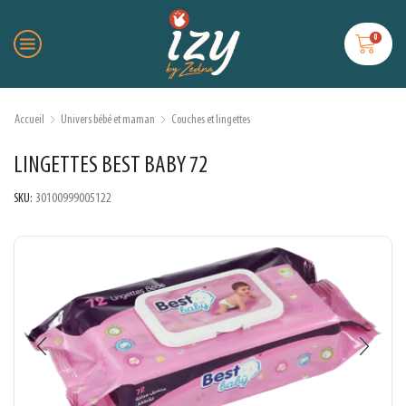
0
Accueil
Univers bébé et maman
Couches et lingettes
LINGETTES BEST BABY 72
SKU:
30100999005122