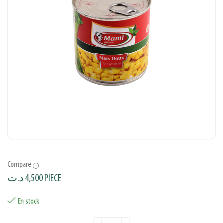
Compare
د.ت
4,500
PIECE
En stock