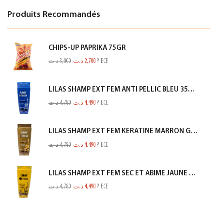
Produits Recommandés
CHIPS-UP PAPRIKA 75GR
د.ت
3,000
د.ت
2,700
PIECE
LILAS SHAMP EXT FEM ANTI PELLIC BLEU 350ML
د.ت
4,780
د.ت
4,490
PIECE
LILAS SHAMP EXT FEM KERATINE MARRON GOLD 350ML
د.ت
4,780
د.ت
4,490
PIECE
LILAS SHAMP EXT FEM SEC ET ABIME JAUNE 350ML
د.ت
4,780
د.ت
4,490
PIECE