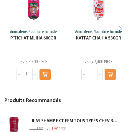
Animalerie
Nourriture humide
Animalerie
Nourriture humide
,
,
P’TICHAT MLIHA 600GR
KATPAT CHAHIA 530GR
د.ت
3,300
PIECE
د.ت
2,400
PIECE
Produits Recommandés
LILAS SHAMP EXT FEM TOUS TYPES CHEV ROSE 350ML
د.ت
4,780
د.ت
4,490
PIECE