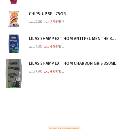
CHIPS-UP SEL 75GR
د.ت
3,000
د.ت
2,700
PIECE
LILAS SHAMP EXT HOM ANTI PEL MENTHE BLEU 350ML
د.ت
4,780
د.ت
4,490
PIECE
LILAS SHAMP EXT HOM CHARBON GRIS 350ML
د.ت
4,780
د.ت
4,490
PIECE