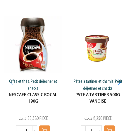
Cafés et thés
Petit déjeuner et
Pâtes à tartiner et chamia
Petit
,
,
snacks
déjeuner et snacks
NESCAFE CLASSIC BOCAL
PATE A TARTINER 500G
190G
VANOISE
د.ت
33,580
PIECE
د.ت
8,250
PIECE