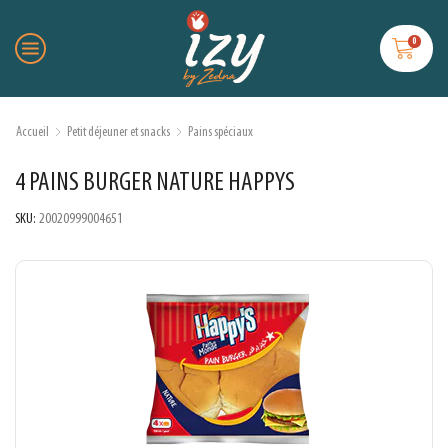
0
Accueil
Petit déjeuner et snacks
Pains spéciaux
4 PAINS BURGER NATURE HAPPYS
SKU:
20020999004651