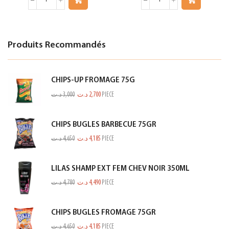
Produits Recommandés
CHIPS-UP FROMAGE 75G
د.ت
3,000
د.ت
2,700
PIECE
CHIPS BUGLES BARBECUE 75GR
د.ت
4,650
د.ت
4,185
PIECE
LILAS SHAMP EXT FEM CHEV NOIR 350ML
د.ت
4,780
د.ت
4,490
PIECE
CHIPS BUGLES FROMAGE 75GR
د.ت
4,650
د.ت
4,185
PIECE