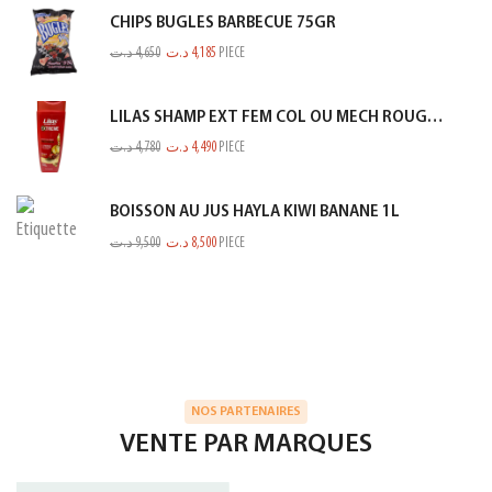
CHIPS BUGLES BARBECUE 75GR
د.ت
4,650
د.ت
4,185
PIECE
LILAS SHAMP EXT FEM COL OU MECH ROUGE 350ML
د.ت
4,780
د.ت
4,490
PIECE
BOISSON AU JUS HAYLA KIWI BANANE 1L
د.ت
9,500
د.ت
8,500
PIECE
NOS PARTENAIRES
VENTE PAR MARQUES