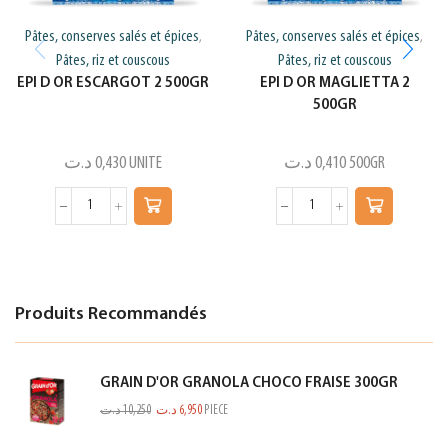
Pâtes, conserves salés et épices
Pâtes, conserves salés et épices
,
,
Pâtes, riz et couscous
Pâtes, riz et couscous
EPI D OR ESCARGOT 2 500GR
EPI D OR MAGLIETTA 2
500GR
د.ت
0,430
UNITE
د.ت
0,410
500GR
Produits Recommandés
GRAIN D'OR GRANOLA CHOCO FRAISE 300GR
د.ت
10,250
د.ت
6,950
PIECE