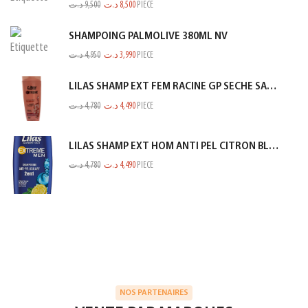
د.ت
9,500
د.ت
8,500
PIECE
SHAMPOING PALMOLIVE 380ML NV
د.ت
4,950
د.ت
3,990
PIECE
LILAS SHAMP EXT FEM RACINE GP SECHE SAUMON 350ML
د.ت
4,780
د.ت
4,490
PIECE
LILAS SHAMP EXT HOM ANTI PEL CITRON BLEU 350ML
د.ت
4,780
د.ت
4,490
PIECE
NOS PARTENAIRES