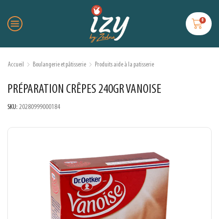
0
Accueil
Boulangerie et pâtisserie
Produits aide à la patisserie
PRÉPARATION CRÊPES 240GR VANOISE
SKU:
20280999000184