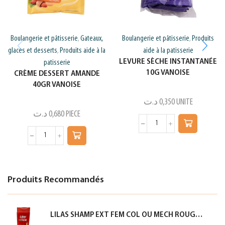
Boulangerie et pâtisserie
Gateaux,
Boulangerie et pâtisserie
Produits
,
,
glaces et desserts
Produits aide à la
aide à la patisserie
,
LEVURE SÈCHE INSTANTANÉE
patisserie
10G VANOISE
CRÈME DESSERT AMANDE
40GR VANOISE
د.ت
0,350
UNITE
د.ت
0,680
PIECE
Produits Recommandés
LILAS SHAMP EXT FEM COL OU MECH ROUGE 350ML