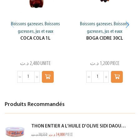
Boissons gazeuses
Boissons
Boissons gazeuses
Boissons
,
,
gazeuses, jus et eaux
gazeuses, jus et eaux
COCA COLA 1L
BOGA CIDRE 30CL
د.ت
2,480
UNITE
د.ت
1,200
PIECE
Produits Recommandés
THON ENTIER A L’HUILE D’OLIVE SIDI DAOUD 950G
د.ت
38,550
د.ت
34,800
PIECE